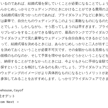
ているのであれば、結婚式場を探していくことが必要になることでしょ
あらかじめしっかりとウェディングのときにかけることができる費用の
なる結婚式場が見つかったのであれば、ブライダルフェアなどに参加し
アは豪華で、自分たちのウェディングもこのように素敵なものになるの
ことでしょう。しかしながら、そう思ってしまうのは早すぎます。ブラ
きりプレゼンをすることができる場なので、最高のランクでブライダル
ブライダルフェアで見た豪華なウェディングを自分自身もできるかどう
よって、結婚式場を決めるときには、あらかじめしっかりと二人が出す
とを決めておくということが必要不可欠です。その金額から出る見積も
の規模のものなのか、そして予算を増やせるのかどうかということなど
た、納得することができなかったときには、今よりもさらに手頃な金額
を探すということを検討してみるのも良いでしょう。ブライダルフェア
のウェディングのイメージがより具体的なものになるというメリットが
に参加してみることをおすすめします。しっかりブライダルフェアでさ
rehouse
,Cayof
会社オデット
m Next ＞