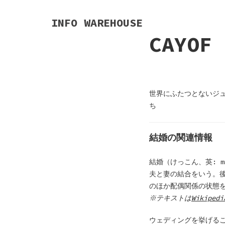
S
k
INFO WAREHOUSE
i
CAYOF
p
t
o
c
o
世界にふたつとないジ
n
ち
t
e
結婚の関連情報
n
t
結婚（けっこん、英: 
夫と妻の結合をいう。
のほか配偶関係の状態
※テキストは
Wikipedi
ウェディングを挙げる