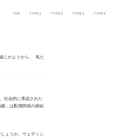
TOP
TYPE1
TYPE2
TYPE3
TYPE4
遠にかようから。 私た
り、社会的に承認された
婚姻」は配偶関係の締結
でしょうか。ウェディン