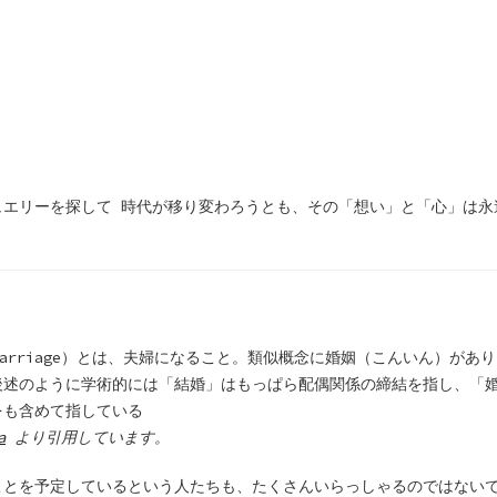
ュエリーを探して 時代が移り変わろうとも、その「想い」と「心」は永
marriage）とは、夫婦になること。類似概念に婚姻（こんいん）があ
後述のように学術的には「結婚」はもっぱら配偶関係の締結を指し、「
をも含めて指している
a
より引用しています。
ことを予定しているという人たちも、たくさんいらっしゃるのではない